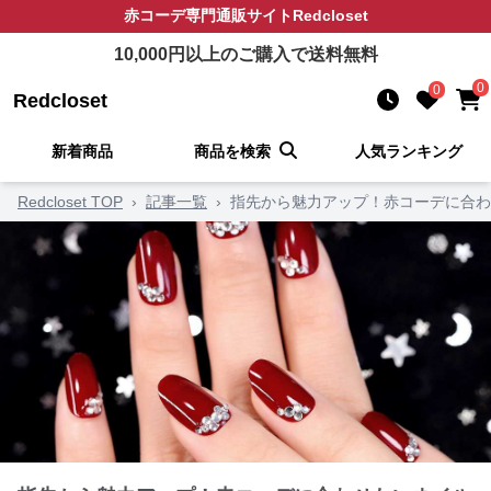
赤コーデ
専門通販サイト
Redcloset
10,000
円以上のご購入で送料無料
0
0
Redcloset
新着商品
商品を検索
人気ランキング
Redcloset TOP
›
記事一覧
›
指先から魅力アップ！赤コーデに合わ