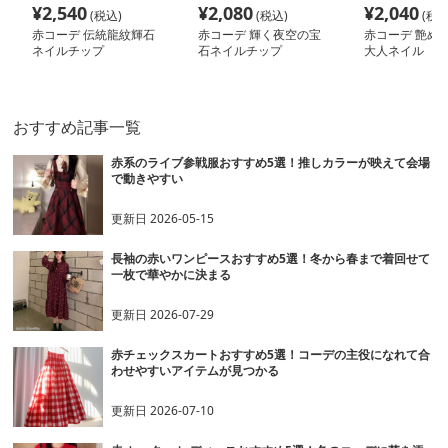
¥
2,540
¥
2,080
¥
2,040
(税込)
(税込)
(税込
赤コーデ 伝統龍紋輝石
赤コーデ 輝く夜空の宝
赤コーデ 艶め
ネイルチップ
石ネイルチップ
大人ネイル
おすすめ記事一覧
赤系のライブ参戦服おすすめ5選！推しカラーが映えて会場
で動きやすい
更新日
2026-05-15
長袖の赤いワンピースおすすめ5選！冬から春まで着回せて
一枚で華やかに決まる
更新日
2026-07-29
赤チェックスカートおすすめ5選！コーデの主役になれて合
わせやすいアイテムが見つかる
更新日
2026-07-10