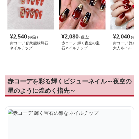
¥
2,540
¥
2,080
¥
2,040
(税込)
(税込)
(税込
赤コーデ 伝統龍紋輝石
赤コーデ 輝く夜空の宝
赤コーデ 艶め
ネイルチップ
石ネイルチップ
大人ネイル
赤コーデを彩る輝くビジューネイル～夜空の
星のように煌めく指先～