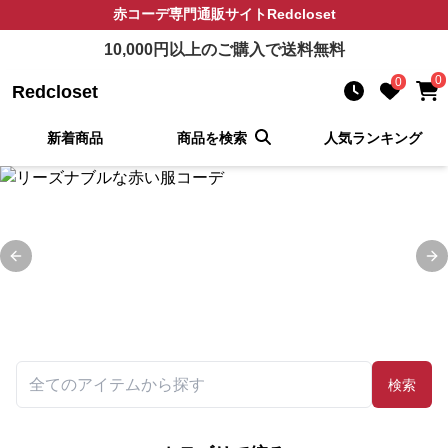
赤コーデ
専門通販サイト
Redcloset
10,000
円以上のご購入で送料無料
0
0
Redcloset
新着商品
商品を検索
人気ランキング
Previous slide
Ne
検索