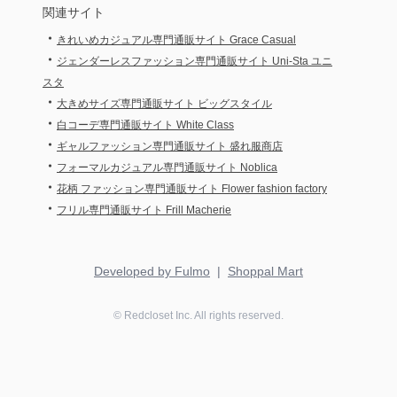
関連サイト
・
きれいめカジュアル専門通販サイト Grace Casual
・
ジェンダーレスファッション専門通販サイト Uni-Sta ユニ
スタ
・
大きめサイズ専門通販サイト ビッグスタイル
・
白コーデ専門通販サイト White Class
・
ギャルファッション専門通販サイト 盛れ服商店
・
フォーマルカジュアル専門通販サイト Noblica
・
花柄 ファッション専門通販サイト Flower fashion factory
・
フリル専門通販サイト Frill Macherie
Developed by Fulmo
|
Shoppal Mart
©
Redcloset
Inc. All rights reserved.