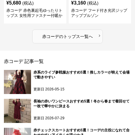
¥
5,680
¥
3,160
(税込)
(税込)
赤コーデ 赤色裏起毛ゆったりト
赤コーデ フード付き光沢ジップ
ップス 女性用ファスナー付暖か
アップブルゾン
ロング丈
›
赤コーデ
の
トップス
一覧へ
赤コーデ
記事一覧
赤系のライブ参戦服おすすめ5選！推しカラーが映えて会場
で動きやすい
更新日
2026-05-15
長袖の赤いワンピースおすすめ5選！冬から春まで着回せて
一枚で華やかに決まる
更新日
2026-07-29
赤チェックスカートおすすめ5選！コーデの主役になれて合