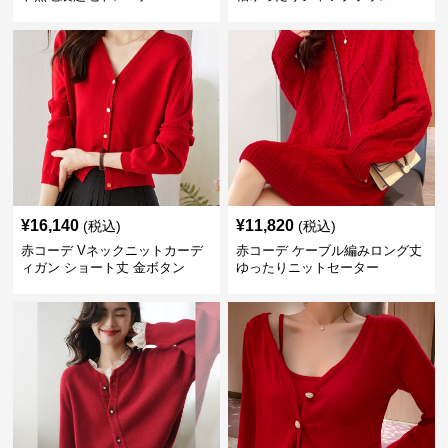
¥
16,140
¥
11,820
(税込)
(税込)
赤コーデ Vネックニットカーデ
赤コーデ ケーブル編みロング丈
ィガン ショート丈 金ボタン
ゆったりニットセーター