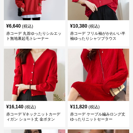
¥
6,640
¥
10,380
(税込)
(税込)
赤コーデ 丸首ゆったりシルエッ
赤コーデ フリル袖がかわいい半
ト無地裏起毛トレーナー
袖ゆったりシャツブラウス
¥
16,140
¥
11,820
(税込)
(税込)
赤コーデ Vネックニットカーデ
赤コーデ ケーブル編みロング丈
ィガン ショート丈 金ボタン
ゆったりニットセーター