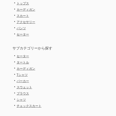
・
トップス
・
カーディガン
・
スカート
・
アクセサリー
・
パンツ
・
セーター
サブカテゴリーから探す
・
セーター
・
タートル
・
カーディガン
・
Tシャツ
・
パーカー
・
スウェット
・
ブラウス
・
シャツ
・
チェックスカート