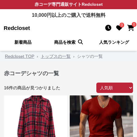
赤コーデ
専門通販サイト
Redcloset
10,000
円以上のご購入で送料無料
0
0
Redcloset
新着商品
商品を検索
人気ランキング
Redcloset TOP
›
トップスの一覧
›
シャツの一覧
赤コーデシャツの一覧
16
件の商品が見つかりました