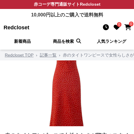
赤コーデ
専門通販サイト
Redcloset
10,000
円以上のご購入で送料無料
0
0
Redcloset
新着商品
商品を検索
人気ランキング
Redcloset TOP
›
記事一覧
›
赤のタイトワンピースで女性らしさが