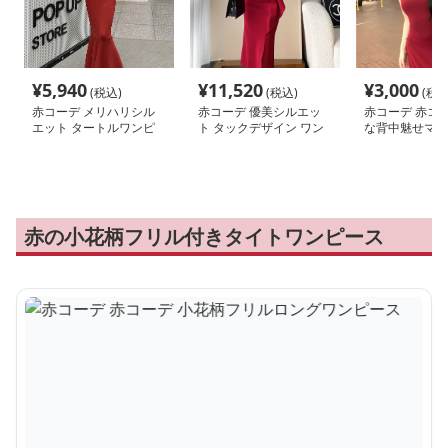
¥
5,940
¥
11,520
¥
3,000
(税込)
(税込)
(税込
赤コーデ メリハリシル
赤コーデ 優美シルエッ
赤コーデ 赤コー
エット タートルワンピ
ト タックデザイン ワン
な背中魅せマキ
ース
ピース
ース
赤の小花柄フリル付きタイトワンピース