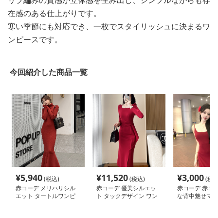
リブ編みの質感が立体感を生み出し、シンプルながらも存
在感のある仕上がりです。
寒い季節にも対応でき、一枚でスタイリッシュに決まるワ
ンピースです。
今回紹介した商品一覧
¥
5,940
¥
11,520
¥
3,000
(税込)
(税込)
(税込
赤コーデ メリハリシル
赤コーデ 優美シルエッ
赤コーデ 赤コー
エット タートルワンピ
ト タックデザイン ワン
な背中魅せマキ
ース
ピース
ース