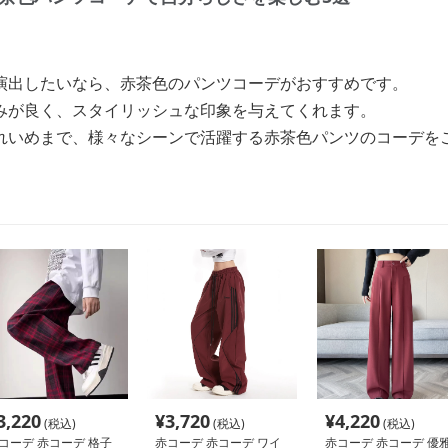
演出したいなら、赤茶色のパンツコーデがおすすめです。
みが良く、スタイリッシュな印象を与えてくれます。
れいめまで、様々なシーンで活躍する赤茶色パンツのコーデを
3,220
¥
3,720
¥
4,220
(税込)
(税込)
(税込)
コーデ 赤コーデ 格子
赤コーデ 赤コーデ ワイ
赤コーデ 赤コーデ 優