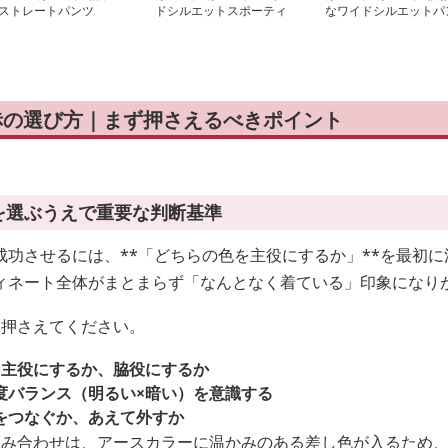
ストレートパンツ
ドシルエットスポーティ
なワイドシルエットパ
パンツ
ツ
 赤の選び方｜まず押さえるべきポイント
赤を選ぶうえで重要な判断基準
成功させるには、**「どちらの色を主役にするか」**を最初
ィネート全体がまとまらず「なんとなく着ている」印象になり
を押さえてください。
）を主役にするか、脇役にするか
度バランス（明るい×暗い）を意識する
をつなぐか、あえて外すか
組み合わせは、アースカラーに温かみのある差し色が入るため