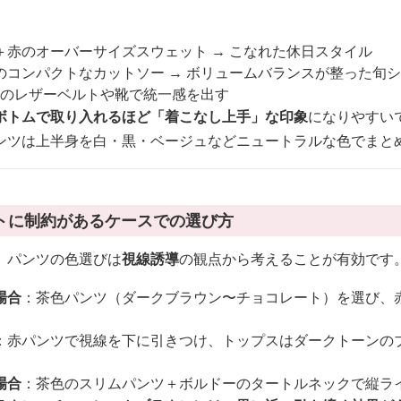
＋赤のオーバーサイズスウェット → こなれた休日スタイル
のコンパクトなカットソー → ボリュームバランスが整った旬
色のレザーベルトや靴で統一感を出す
ボトムで取り入れるほど「着こなし上手」な印象
になりやすい
ンツは上半身を白・黒・ベージュなどニュートラルな色でまと
トに制約があるケースでの選び方
、パンツの色選びは
視線誘導
の観点から考えることが有効です
場合
：茶色パンツ（ダークブラウン〜チョコレート）を選び、
：赤パンツで視線を下に引きつけ、トップスはダークトーンの
場合
：茶色のスリムパンツ＋ボルドーのタートルネックで縦ラ