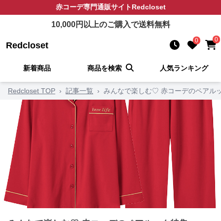
赤コーデ
専門通販サイト
Redcloset
10,000
円以上のご購入で送料無料
0
0
Redcloset
新着商品
商品を検索
人気ランキング
Redcloset TOP
›
記事一覧
›
みんなで楽しむ♡ 赤コーデのペアル