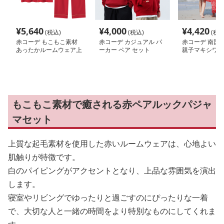
¥
5,640
¥
4,000
¥
4,420
(税込)
(税込)
(税込
赤コーデ もこもこ素材
赤コーデ カジュアル パ
赤コーデ 南国
あったかルームウェア上
ーカー ペア セット
親子マキシワン
下セット
もこもこ素材で癒される赤ペアルックパジャ
マセット
上質な起毛素材を使用した赤いルームウェアは、心地よい
肌触りが特徴です。
白のパイピングがアクセントとなり、上品な雰囲気を演出
します。
寝室やリビングでゆったりと過ごすのにぴったりな一着
で、大切な人と一緒の時間をより特別なものにしてくれま