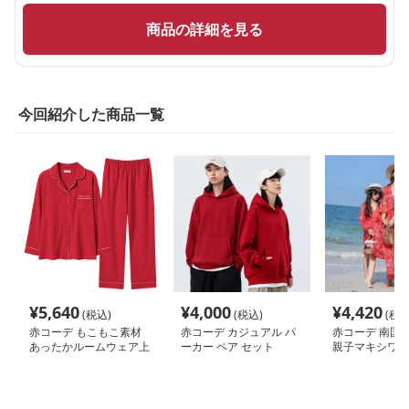
商品の詳細を見る
今回紹介した商品一覧
¥
5,640
¥
4,000
¥
4,420
(税込)
(税込)
(税込
赤コーデ もこもこ素材
赤コーデ カジュアル パ
赤コーデ 南国
あったかルームウェア上
ーカー ペア セット
親子マキシワン
下セット