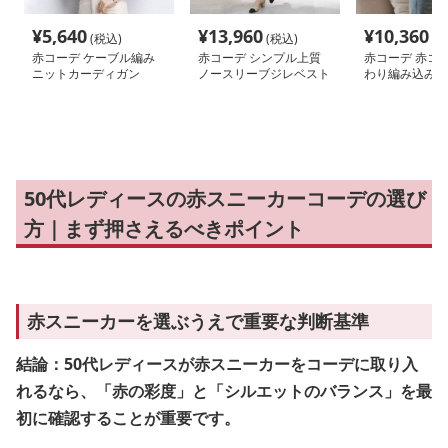
¥
5,640
¥
13,960
¥
10,360
(税込)
(税込)
(税
赤コーデ ケーブル編み
赤コーデ シンプル上質
赤コーデ 赤コー
ニットカーディガン
ノースリーブジレベスト
わり編み込みシ
ーディガン
50代レディースの赤スニーカーコーデの選び
方｜まず押さえるべきポイント
赤スニーカーを選ぶうえで重要な判断基準
結論：50代レディースが赤スニーカーをコーデに取り入
れるなら、「赤の彩度」と「シルエットのバランス」を最
初に確認することが重要です。