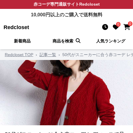
赤コーデ
専門通販サイト
Redcloset
10,000
円以上のご購入で送料無料
0
0
Redcloset
新着商品
商品を検索
人気ランキング
Redcloset TOP
›
記事一覧
›
50代がスニーカーに合う赤コーデ 