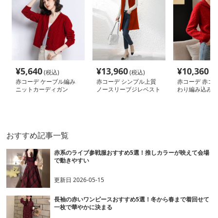
¥
5,640
¥
13,960
¥
10,360
(税込)
(税込)
(税
赤コーデ ケーブル編み
赤コーデ シンプル上質
赤コーデ 赤コー
ニットカーディガン
ノースリーブジレベスト
わり編み込みシ
ーディガン
おすすめ記事一覧
赤系のライブ参戦服おすすめ5選！推しカラーが映えて会場
で動きやすい
更新日
2026-05-15
長袖の赤いワンピースおすすめ5選！冬から春まで着回せて
一枚で華やかに決まる