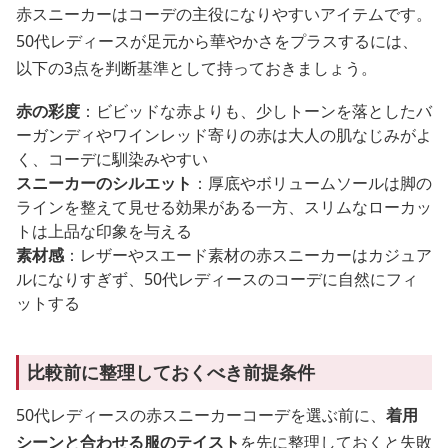
赤スニーカーはコーデの主役になりやすいアイテムです。
50代レディースが足元から華やかさをプラスするには、
以下の3点を判断基準として持っておきましょう。
赤の彩度
：ビビッドな赤よりも、少しトーンを落としたバ
ーガンディやワインレッド寄りの赤は大人の肌なじみがよ
く、コーデに馴染みやすい
スニーカーのシルエット
：厚底やボリュームソールは脚の
ラインを整えて見せる効果がある一方、スリムなローカッ
トは上品な印象を与える
素材感
：レザーやスエード素材の赤スニーカーはカジュア
ルになりすぎず、50代レディースのコーデに自然にフィ
ットする
比較前に整理しておくべき前提条件
50代レディースの赤スニーカーコーデを選ぶ前に、
着用
シーンと合わせる服のテイスト
を先に整理しておくと失敗