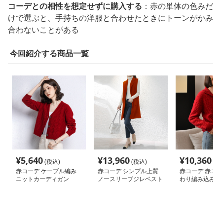
コーデとの相性を想定せずに購入する
：赤の単体の色みだ
けで選ぶと、手持ちの洋服と合わせたときにトーンがかみ
合わないことがある
今回紹介する商品一覧
¥
5,640
¥
13,960
¥
10,360
(税込)
(税込)
(税
赤コーデ ケーブル編み
赤コーデ シンプル上質
赤コーデ 赤コー
ニットカーディガン
ノースリーブジレベスト
わり編み込みシ
ーディガン