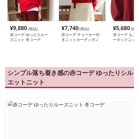
¥
9,880
¥
7,740
¥
5,680
(税込)
(税込)
(税込
赤コーデ ゆったりルー
赤コーデ チョーカー付
赤コーデ もこ
ズニット 冬コーデ
きニットカーディガン
ーネックニット
シンプル落ち着き感の赤コーデ ゆったりシル
エットニット