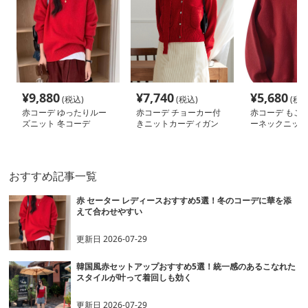
¥
9,880
¥
7,740
¥
5,680
(税込)
(税込)
(税込
赤コーデ ゆったりルー
赤コーデ チョーカー付
赤コーデ もこ
ズニット 冬コーデ
きニットカーディガン
ーネックニット
おすすめ記事一覧
赤 セーター レディースおすすめ5選！冬のコーデに華を添
えて合わせやすい
更新日
2026-07-29
韓国風赤セットアップおすすめ5選！統一感のあるこなれた
スタイルが叶って着回しも効く
更新日
2026-07-29