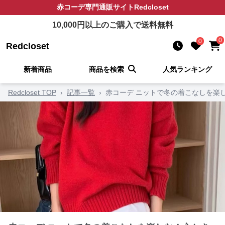
赤コーデ
専門通販サイト
Redcloset
10,000
円以上のご購入で送料無料
0
0
Redcloset
新着商品
商品を検索
人気ランキング
Redcloset TOP
›
記事一覧
›
赤コーデ ニットで冬の着こなしを楽