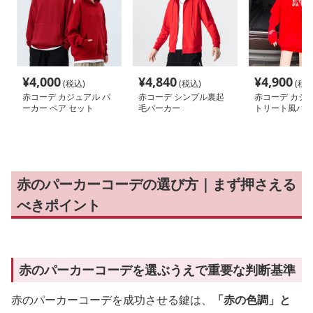
¥
4,000
¥
4,840
¥
4,900
(税込)
(税込)
(税込
赤コーデ カジュアル パ
赤コーデ シンプル裏起
赤コーデ カジ
ーカー ペア セット
毛パーカー
トリート風パー
ピース
赤のパーカーコーデの選び方｜まず押さえる
べきポイント
赤のパーカーコーデを選ぶうえで重要な判断基準
赤のパーカーコーデを成功させる鍵は、
「赤の色調」と