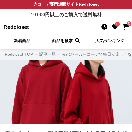
赤コーデ
専門通販サイト
Redcloset
10,000
円以上のご購入で送料無料
0
0
Redcloset
新着商品
商品を検索
人気ランキング
Redcloset TOP
›
記事一覧
›
赤のパーカーコーデで毎日が楽しくな