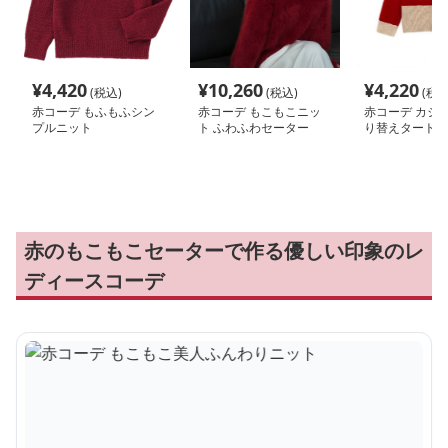
¥
4,420
¥
10,260
¥
4,220
(税込)
(税込)
(税込
赤コーデ もふもふシン
赤コーデ もこもこニッ
赤コーデ カジ
プルニット
ト ふわふわセーター
り替えタートル
赤のもこもこセーターで作る優しい印象のレ
ディースコーデ