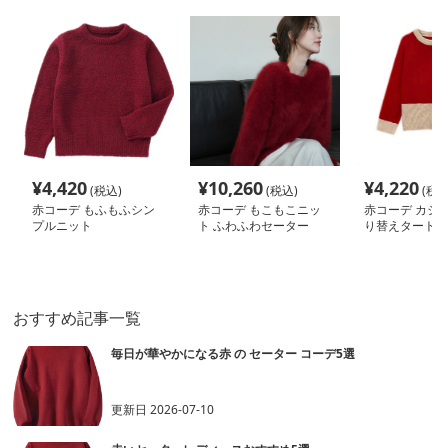
¥
4,420
¥
10,260
¥
4,220
(税込)
(税込)
(税込
赤コーデ もふもふシン
赤コーデ もこもこニッ
赤コーデ カジ
プルニット
ト ふわふわセーター
り替えタートル
おすすめ記事一覧
毎日が華やかになる赤 の セーター コーデ5選
更新日
2026-07-10