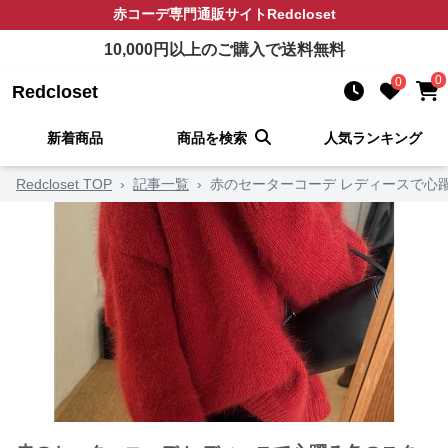
赤コーデ
専門通販サイト
Redcloset
10,000
円以上のご購入で送料無料
0
0
Redcloset
新着商品
商品を検索
人気ランキング
Redcloset TOP
›
記事一覧
›
赤のセーターコーデ レディースで心