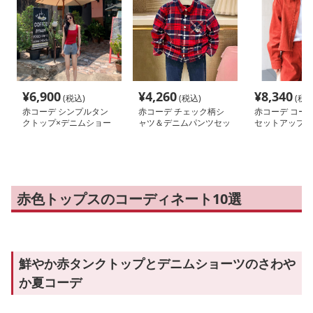
¥
6,900
¥
4,260
¥
8,340
(税込)
(税込)
(税込
赤コーデ シンプルタン
赤コーデ チェック柄シ
赤コーデ コー
クトップ×デニムショー
ャツ＆デニムパンツセッ
セットアップ 
ツセット
ト
ト&ハーフパン
赤色トップスのコーディネート10選
鮮やか赤タンクトップとデニムショーツのさわや
か夏コーデ