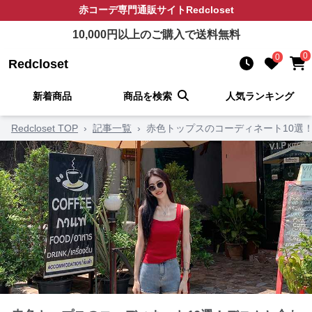
赤コーデ
専門通販サイト
Redcloset
10,000
円以上のご購入で送料無料
0
0
Redcloset
新着商品
商品を検索
人気ランキング
Redcloset TOP
›
記事一覧
›
赤色トップスのコーディネート10選