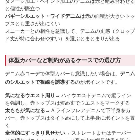
ダメージ加工・ペイント加工のデニムは赤と組み合わせる
と個性が際立つ
バギーシルエット・ワイドデニム
は赤の面積が大きいトッ
プスとも重さが出にくい
スニーカーとの相性を意識して、デニムの丈感（クロップ
ド丈が特に合わせやすい）を選ぶとまとまりが出る
体型カバーなど制約があるケースでの選び方
デニム赤コーデで体型カバーも意識したい場合は、
デニム
のシルエットで視線を誘導する
のがポイントです。
気になるウエスト周り
→ ハイウエストデニムで縦ライン
を強調し、赤トップスは短め丈でウエストをマークする
太ももが気になる
→ A ラインフレアデニムで下半身をカ
バー、赤トップスはタイトめにして上半身にポイントを置
く
全体的にすっきり見せたい
→ ストレートまたはテーパー