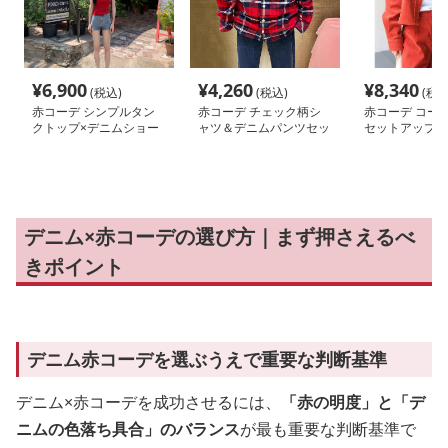
¥
6,900
¥
4,260
¥
8,340
(税込)
(税込)
(税込
赤コーデ シンプルタン
赤コーデ チェック柄シ
赤コーデ コー
クトップ×デニムショー
ャツ＆デニムパンツセッ
セットアップ 
ツセット
ト
ト&ハーフパン
デニム×赤コーデの選び方｜まず押さえるべ
きポイント
デニム赤コーデを選ぶうえで重要な判断基準
デニム×赤コーデを成功させるには、
「赤の明度」と「デ
ニムの色落ち具合」のバランス
が最も重要な判断基準で