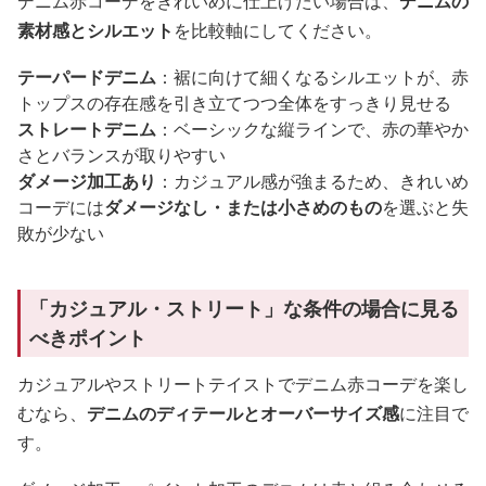
デニム赤コーデをきれいめに仕上げたい場合は、
デニムの
素材感とシルエット
を比較軸にしてください。
テーパードデニム
：裾に向けて細くなるシルエットが、赤
トップスの存在感を引き立てつつ全体をすっきり見せる
ストレートデニム
：ベーシックな縦ラインで、赤の華やか
さとバランスが取りやすい
ダメージ加工あり
：カジュアル感が強まるため、きれいめ
コーデには
ダメージなし・または小さめのもの
を選ぶと失
敗が少ない
「カジュアル・ストリート」な条件の場合に見る
べきポイント
カジュアルやストリートテイストでデニム赤コーデを楽し
むなら、
デニムのディテールとオーバーサイズ感
に注目で
す。