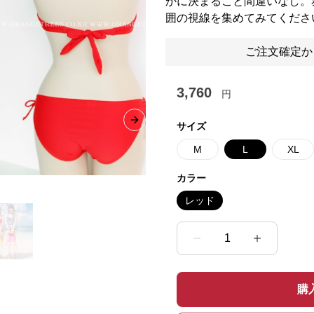
かに決まること間違いなし。
囲の視線を集めてみてくださ
ご注文確定か
3,760
円
Next slide
サイズ
M
L
XL
カラー
レッド
1
購