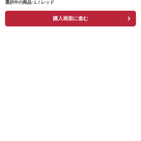
選択中の商品: L / レッド
購入画面に進む
Redcloset
について
会社概要
利用規約