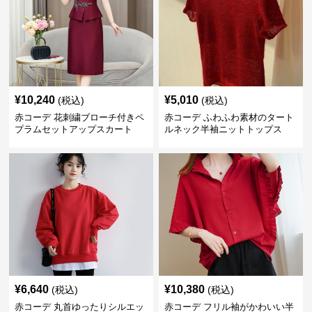
¥
10,240
¥
5,010
(税込)
(税込)
赤コーデ 花刺繍ブローチ付きペ
赤コーデ ふわふわ素材のタート
プラムセットアップスカート
ルネック半袖ニットトップス
¥
6,640
¥
10,380
(税込)
(税込)
赤コーデ 丸首ゆったりシルエッ
赤コーデ フリル袖がかわいい半