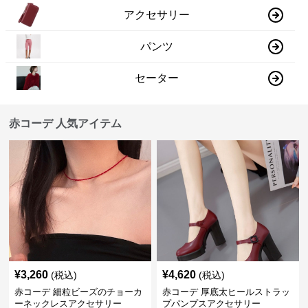
アクセサリー
パンツ
セーター
赤コーデ 人気アイテム
¥
3,260
¥
4,620
(税込)
(税込)
赤コーデ 細粒ビーズのチョーカ
赤コーデ 厚底太ヒールストラッ
ーネックレスアクセサリー
プパンプスアクセサリー