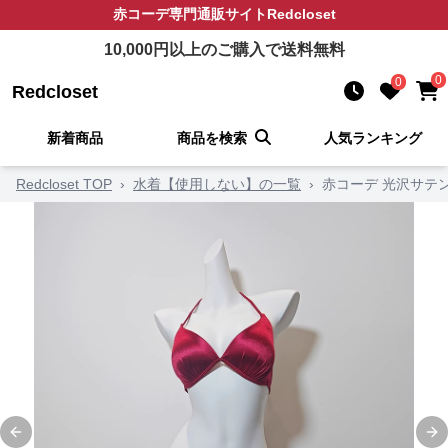
赤コーデ
専門通販サイト
Redcloset
10,000
円以上のご購入で送料無料
0
0
Redcloset
新着商品
商品を検索
人気ランキング
Redcloset TOP
›
水着【使用しない】の一覧
›
赤コーデ 光沢サテ
Previous slide
Ne