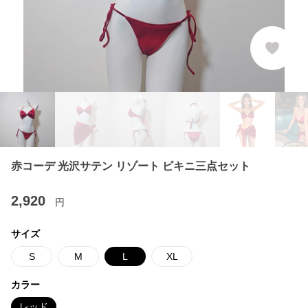
赤コーデ 光沢サテン リゾート ビキニ三点セット
2,920
円
サイズ
S
M
L
XL
カラー
レッド