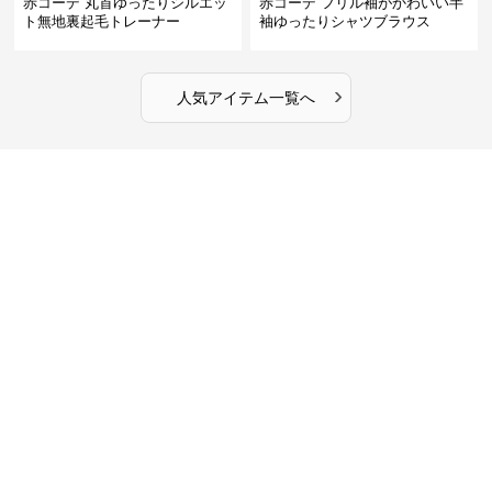
赤コーデ 丸首ゆったりシルエッ
赤コーデ フリル袖がかわいい半
ト無地裏起毛トレーナー
袖ゆったりシャツブラウス
›
人気アイテム一覧へ