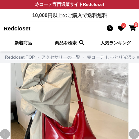
赤コーデ
専門通販サイト
Redcloset
10,000
円以上のご購入で送料無料
0
0
Redcloset
新着商品
商品を検索
人気ランキング
Redcloset TOP
›
アクセサリーの一覧
›
赤コーデ しっとり光沢シ
Previous slide
Ne