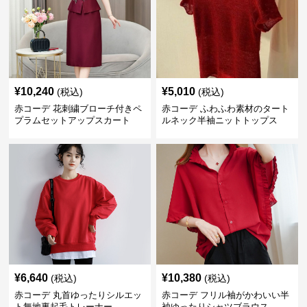
¥
10,240
¥
5,010
(税込)
(税込)
赤コーデ 花刺繍ブローチ付きペ
赤コーデ ふわふわ素材のタート
プラムセットアップスカート
ルネック半袖ニットトップス
¥
6,640
¥
10,380
(税込)
(税込)
赤コーデ 丸首ゆったりシルエッ
赤コーデ フリル袖がかわいい半
ト無地裏起毛トレーナー
袖ゆったりシャツブラウス