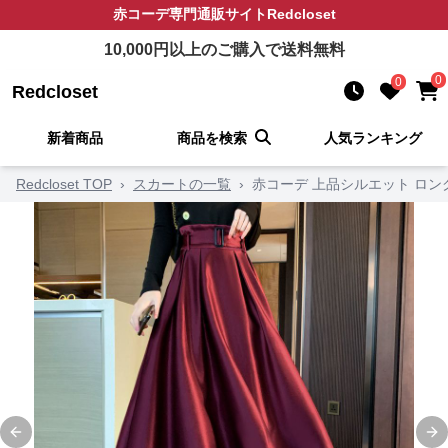
赤コーデ
専門通販サイト
Redcloset
10,000
円以上のご購入で送料無料
0
0
Redcloset
新着商品
商品を検索
人気ランキング
Redcloset TOP
›
スカートの一覧
›
赤コーデ 上品シルエット ロ
Previous slide
Ne