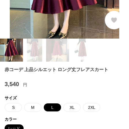
赤コーデ 上品シルエット ロング丈フレアスカート
3,540
円
サイズ
S
M
L
XL
2XL
カラー
レッド