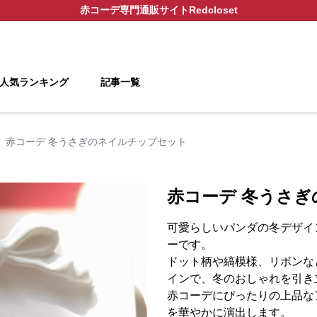
赤コーデ
専門通販サイト
Redcloset
人気ランキング
記事一覧
赤コーデ 冬うさぎのネイルチップセット
赤コーデ 冬うさ
可愛らしいパンダの冬デザイ
ーです。
ドット柄や縞模様、リボンな
インで、冬のおしゃれを引き
赤コーデにぴったりの上品な
を華やかに演出します。