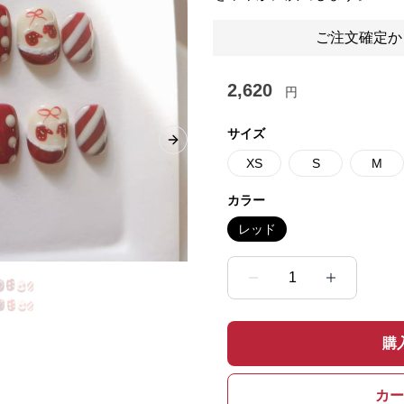
ご注文確定か
2,620
円
サイズ
Next slide
XS
S
M
カラー
レッド
1
購
カー