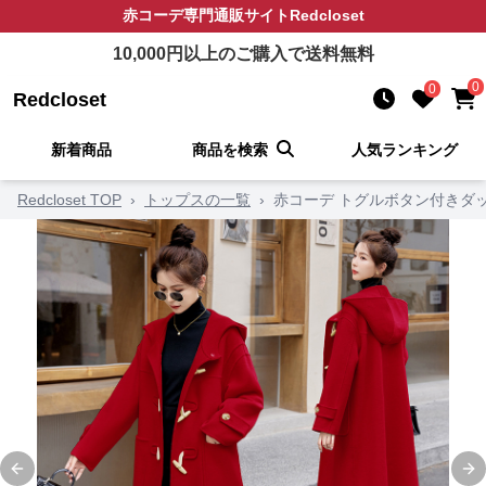
赤コーデ
専門通販サイト
Redcloset
10,000
円以上のご購入で送料無料
0
0
Redcloset
新着商品
商品を検索
人気ランキング
Redcloset TOP
›
トップスの一覧
›
赤コーデ トグルボタン付きダ
Previous slide
Ne