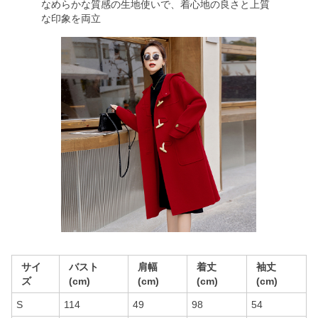
なめらかな質感の生地使いで、着心地の良さと上質
な印象を両立
サイ
バスト
肩幅
着丈
袖丈
ズ
(cm)
(cm)
(cm)
(cm)
S
114
49
98
54