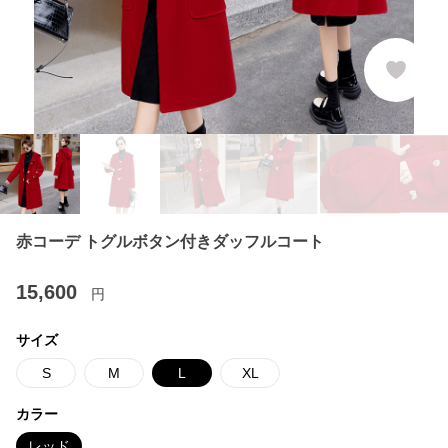
赤コーデ トグルボタン付きダッフルコート
15,600
円
サイズ
S
M
L
XL
カラー
レッド