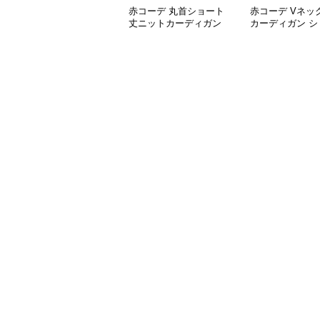
赤コーデ 丸首ショート
赤コーデ Vネッ
丈ニットカーディガン
カーディガン シ
丈 金ボタン