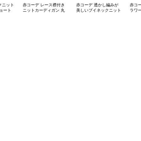
クニット
赤コーデ レース襟付き
赤コーデ 透かし編みが
赤コ
ョート
ニットカーディガン 丸
美しいブイネックニット
ラワ
首ボタン
カーディガン
ガン