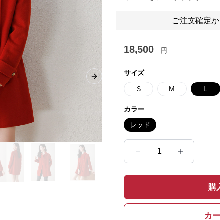
ご注文確定か
18,500
円
サイズ
Next slide
S
M
L
カラー
レッド
1
購
カー