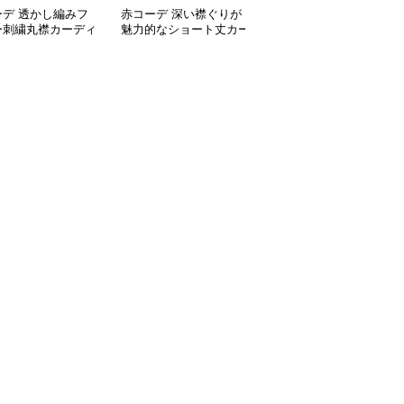
ーデ 透かし編みフ
赤コーデ 深い襟ぐりが
赤コーデ 透かし編みカ
ー刺繍丸襟カーディ
魅力的なショート丈カー
ーディガン リボンレー
ディガン
スアップ春秋