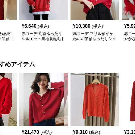
¥
6,640
¥
10,380
¥
5,9
(税込)
(税込)
わ素材
赤コーデ 丸首ゆったり
赤コーデ フリル袖がか
赤コ
ク半袖ニ
シルエット無地裏起毛ト
わいい半袖ゆったりシャ
やか
レーナー
ツブラウス
ィガ
すめアイテム
¥
21,470
¥
9,310
¥
3,1
)
(税込)
(税込)