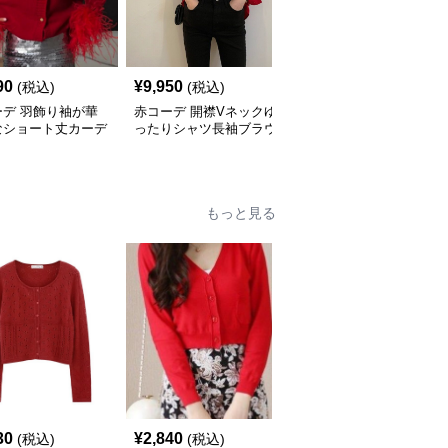
90
¥
9,950
¥
4,970
(税込)
(税込)
(税込)
ーデ 羽飾り袖が華
赤コーデ 開襟Vネックゆ
赤コーデ 前結びリボン
なショート丈カーデ
ったりシャツ長袖ブラウ
ニット トップス キャミ
ン
ス
ソール２点セット
もっと見る
30
¥
2,840
¥
4,580
(税込)
(税込)
(税込)