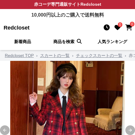
赤コーデ
専門通販サイト
Redcloset
10,000
円以上のご購入で送料無料
0
0
Redcloset
新着商品
商品を検索
人気ランキング
Redcloset TOP
›
スカートの一覧
›
チェックスカートの一覧
›
赤
Previous slide
Ne