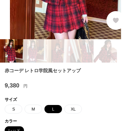
赤コーデ レトロ学院風セットアップ
9,380
円
サイズ
S
M
L
XL
カラー
レッド