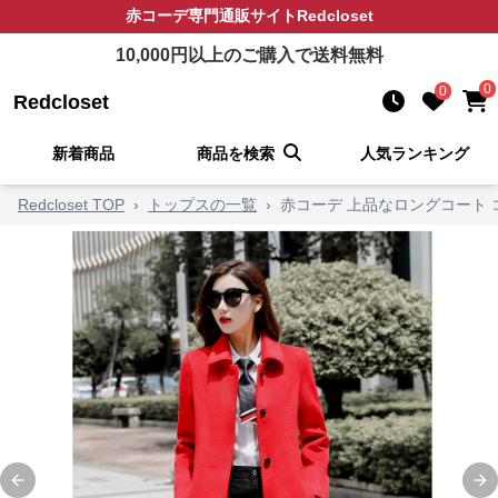
赤コーデ
専門通販サイト
Redcloset
10,000
円以上のご購入で送料無料
0
0
Redcloset
新着商品
商品を検索
人気ランキング
Redcloset TOP
›
トップスの一覧
›
赤コーデ 上品なロングコート
Previous slide
Ne