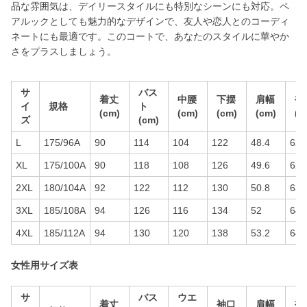
品な雰囲気は、デイリースタイルにも特別なシーンにも対応。ペ
アルックとしても魅力的なデザインで、友人や恋人とのコーディ
ネートにも最適です。このコートで、あなたのスタイルに華やか
さをプラスしましょう。
サ
バス
着丈
中腰
下摆
肩幅
袖
イ
規格
ト
(cm)
(cm)
(cm)
(cm)
(c
ズ
(cm)
L
175/96A
90
114
104
122
48.4
62
XL
175/100A
90
118
108
126
49.6
62
2XL
180/104A
92
122
112
130
50.8
63
3XL
185/108A
94
126
116
134
52
64
4XL
185/112A
94
130
120
138
53.2
64
女性用サイズ表
サ
バス
ウエ
着丈
袖口
肩幅
袖