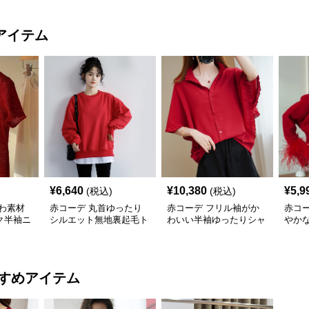
アイテム
¥
6,640
¥
10,380
¥
5,9
(税込)
(税込)
わ素材
赤コーデ 丸首ゆったり
赤コーデ フリル袖がか
赤コ
ク半袖ニ
シルエット無地裏起毛ト
わいい半袖ゆったりシャ
やか
レーナー
ツブラウス
ィガ
すめアイテム