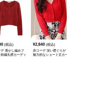
30
¥
2,840
¥
4,580
(税込)
(税込)
(税込)
ーデ 透かし編みフ
赤コーデ 深い襟ぐりが
赤コーデ 透かし編みカ
ー刺繍丸襟カーディ
魅力的なショート丈カー
ーディガン リボンレー
ディガン
スアップ春秋