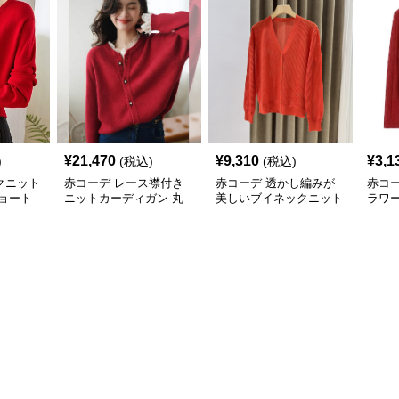
¥
21,470
¥
9,310
¥
3,1
)
(税込)
(税込)
クニット
赤コーデ レース襟付き
赤コーデ 透かし編みが
赤コ
ョート
ニットカーディガン 丸
美しいブイネックニット
ラワ
首ボタン
カーディガン
ガン