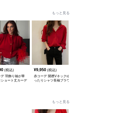
もっと見る
90
¥
9,950
¥
4,970
(税込)
(税込)
(税込)
ーデ 羽飾り袖が華
赤コーデ 開襟Vネックゆ
赤コーデ 前結びリボン
なショート丈カーデ
ったりシャツ長袖ブラウ
ニット トップス キャミ
ン
ス
ソール２点セット
もっと見る