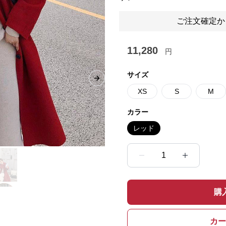
ご注文確定か
11,280
円
サイズ
Next slide
XS
S
M
カラー
レッド
1
購
カー