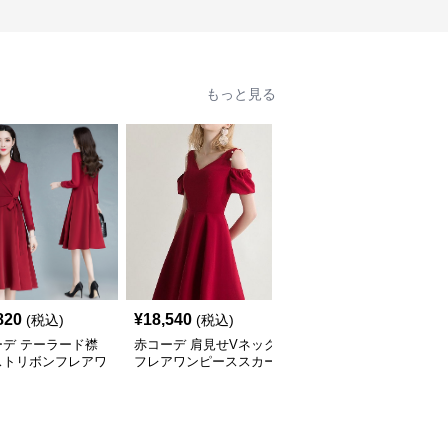
もっと見る
820
¥
18,540
¥
2,660
(税込)
(税込)
(税込)
ーデ テーラード襟
赤コーデ 肩見せVネック
赤コーデ 斜めチェック
ストリボンフレアワ
フレアワンピーススカー
柄ミニ丈台形スカート
ース
ト