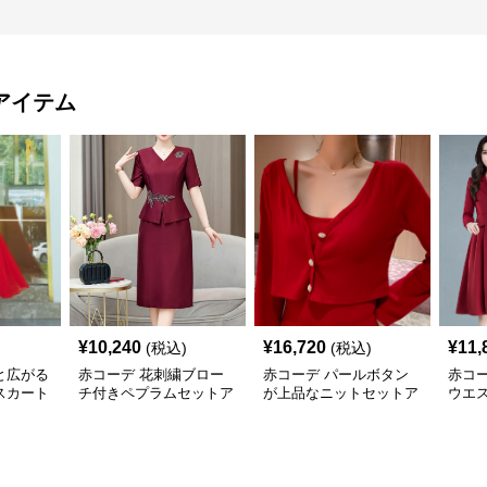
アイテム
¥
10,240
¥
16,720
¥
11,
(税込)
(税込)
と広がる
赤コーデ 花刺繍ブロー
赤コーデ パールボタン
赤コ
スカート
チ付きペプラムセットア
が上品なニットセットア
ウエ
ップスカート
ップスカート
ンピ