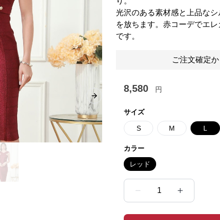
り。
光沢のある素材感と上品なシ
を放ちます。赤コーデでエレ
です。
ご注文確定か
8,580
円
Next slide
サイズ
S
M
L
カラー
レッド
1