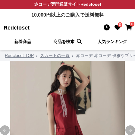
赤コーデ
専門通販サイト
Redcloset
10,000
円以上のご購入で送料無料
0
0
Redcloset
新着商品
商品を検索
人気ランキング
Redcloset TOP
›
スカートの一覧
›
赤コーデ 赤コーデ 優雅なプ
Previous slide
Ne