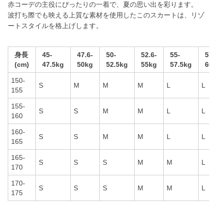
赤コーデの主役にぴったりの一着で、夏の思い出を彩ります。
波打ち際でも映える上質な素材を使用したこのスカートは、リゾ
ートスタイルを格上げします。
身長
45-
47.6-
50-
52.6-
55-
57.
(cm)
47.5kg
50kg
52.5kg
55kg
57.5kg
60k
150-
S
M
M
M
L
L
155
155-
S
S
M
M
L
L
160
160-
S
S
M
M
L
L
165
165-
S
S
S
M
M
L
170
170-
S
S
S
M
M
L
175