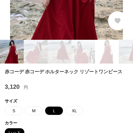
赤コーデ 赤コーデ ホルターネック リゾートワンピース
3,120
円
サイズ
S
M
L
XL
カラー
レッド