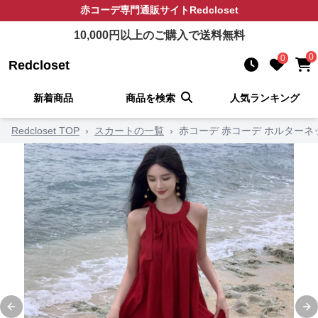
赤コーデ
専門通販サイト
Redcloset
10,000
円以上のご購入で送料無料
0
0
Redcloset
新着商品
商品を検索
人気ランキング
Redcloset TOP
›
スカートの一覧
›
赤コーデ 赤コーデ ホルターネ
Previous slide
Ne