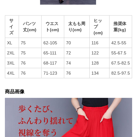
サ
ヒッ
パンツ
ウエス
太もも周
推奨体
イ
プ
丈(cm)
ト(cm)
り(cm)
重(kg)
ズ
(cm)
XL
75
62-105
70
116
42.5-55
2XL
75
65-111
72
122
55-67.5
3XL
76
68-117
74
128
67.5-82.5
4XL
76
71-123
76
134
82.5-97.5
商品画像