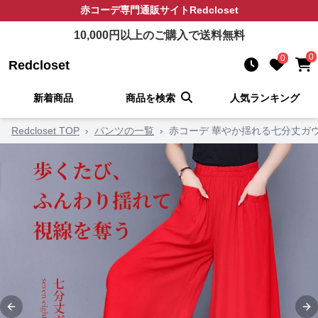
赤コーデ
専門通販サイト
Redcloset
10,000
円以上のご購入で送料無料
0
0
Redcloset
新着商品
商品を検索
人気ランキング
Redcloset TOP
›
パンツの一覧
›
赤コーデ 華やか揺れる七分丈ガ
Previous slide
Ne