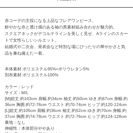
赤コーデの主役になる上品なフレアワンピース。
鮮やかな赤と透け感のある袖の異素材組み合わせが魅力的。
スクエアネックがデコルテラインを美しく見せ、Aラインのスカー
トで女性らしいシルエット。
結婚式や二次会、発表会など特別な場にぴったりの華やかさと気
品を兼ね備えた一着。
本体素材:ポリエステル95%+ポリウレタン5%
別布素材:ポリエステル100%
カラー：レッド
サイズ：M/L
[M]総丈:約103cm 肩幅:約34cm 袖丈:約50cm ゆき:約67cm 身幅:約
36cm 胸囲:約72-76cm ウエスト:約70-74cm ヒップ:約120-124cm
[L]総丈:約105cm 肩幅:約36cm 袖丈:約52cm ゆき:約70cm 身幅:約
37cm 胸囲:約74-78cm ウエスト:約72-76cm ヒップ:約124-128cm
裏地：なし
伸縮性：本体部分ややあり