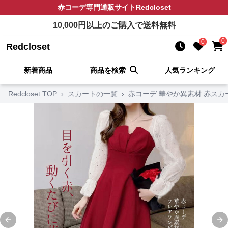
赤コーデ
専門通販サイト
Redcloset
10,000
円以上のご購入で送料無料
0
0
Redcloset
新着商品
商品を検索
人気ランキング
Redcloset TOP
›
スカートの一覧
›
赤コーデ 華やか異素材 赤スカ
Previous slide
Ne