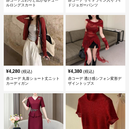
赤コーデふわりと広がるチュー
赤コーデ サイドライン入りワイ
ルロングスカート
ドジョガーパンツ
¥
4,280
¥
4,380
(税込)
(税込)
赤コーデ 丸首ショート丈ニット
赤コーデ 透け感シフォン変形デ
カーディガン
ザイントップス