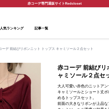
赤コーデ
専門通販サイト
Redcloset
人気ランキング
記事一覧
コーデ 前結びリボンニット トップス キャミソール２点セット
赤コーデ 前結びリ
ャミソール２点セ
大人可愛い赤色のニットアン
キャミソールとショート丈ボ
めるトップスセット。
前面の大きなリボンが上品な