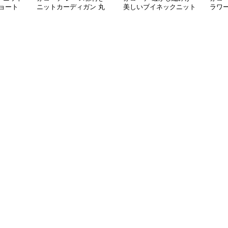
ョート
ニットカーディガン 丸
美しいブイネックニット
ラワ
首ボタン
カーディガン
ガン