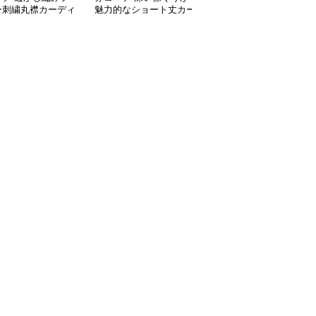
ー刺繍丸襟カーディ
魅力的なショート丈カー
ーディガン リボンレー
ディガン
スアップ春秋