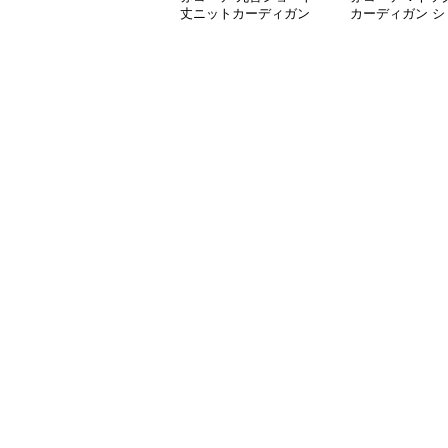
丈ニットカーディガン
カーディガン シ
丈 金ボタン