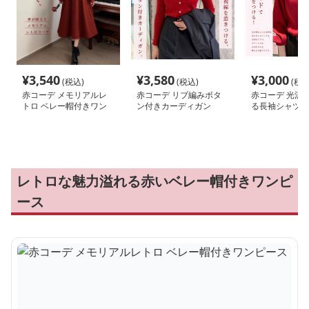
¥
3,540
¥
3,580
¥
3,000
(税込)
(税込)
(税込
赤コーデ メモリアルレ
赤コーデ リブ編みボタ
赤コーデ 光沢
トロ ベレー帽付きワン
ン付きカーディガン
る長袖シャツブ
ピース
レトロな魅力溢れる赤いベレー帽付きワンピ
ース