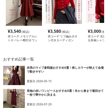
¥
3,540
¥
3,580
¥
3,000
(税込)
(税込)
(税込
赤コーデ メモリアルレ
赤コーデ リブ編みボタ
赤コーデ 光沢
トロ ベレー帽付きワン
ン付きカーディガン
る長袖シャツブ
ピース
おすすめ記事一覧
赤系のライブ参戦服おすすめ5選！推しカラーが映えて会場
で動きやすい
更新日
2026-05-15
長袖の赤いワンピースおすすめ5選！冬から春まで着回せて
一枚で華やかに決まる
更新日
2026-07-29