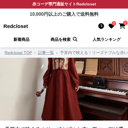
赤コーデ
専門通販サイト
Redcloset
10,000
円以上のご購入で送料無料
0
0
Redcloset
新着商品
商品を検索
人気ランキング
Redcloset TOP
›
記事一覧
›
予算内で映える！リーズナブルな赤い