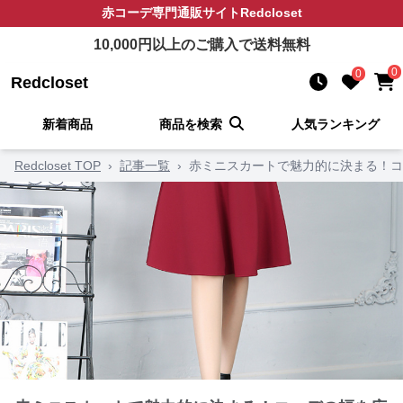
赤コーデ
専門通販サイト
Redcloset
10,000
円以上のご購入で送料無料
0
0
Redcloset
新着商品
商品を検索
人気ランキング
Redcloset TOP
›
記事一覧
›
赤ミニスカートで魅力的に決まる！コ