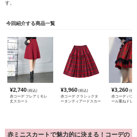
す。
今回紹介する商品一覧
¥
2,740
¥
3,960
¥
3,260
(税込)
(税込)
(税込
赤コーデ フレアミモレ
赤コーデ クラシックタ
赤コーデ パン
丈スカート
ータンティアードスカー
ール重ねドレス
ト
赤ミニスカートで魅力的に決まる！コーデの