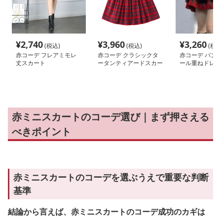
¥
2,740
¥
3,960
¥
3,260
(税込)
(税込)
(税込
赤コーデ フレアミモレ
赤コーデ クラシックタ
赤コーデ パン
丈スカート
ータンティアードスカー
ール重ねドレス
ト
赤ミニスカートのコーデ選び｜まず押さえる
べきポイント
赤ミニスカートのコーデを選ぶうえで重要な判断
基準
結論から言えば、赤ミニスカートのコーデ成功のカギは