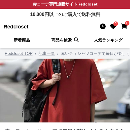
赤コーデ
専門通販サイト
Redcloset
10,000
円以上のご購入で送料無料
0
0
Redcloset
新着商品
商品を検索
人気ランキング
Redcloset TOP
›
記事一覧
›
赤いティシャツコーデで毎日が楽しく