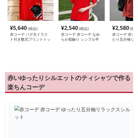
¥
5,640
¥
2,540
¥
2,580
(税込)
(税込)
(税込
赤コーデ パグ犬イラス
赤コーデ 赤コーデ なめ
赤コーデ 赤コー
ト付き数式プリントトッ
らか肌触り シンプル半
たり五分袖リラ
プス
袖
ルエット
赤いゆったりシルエットのティシャツで作る
楽ちんコーデ