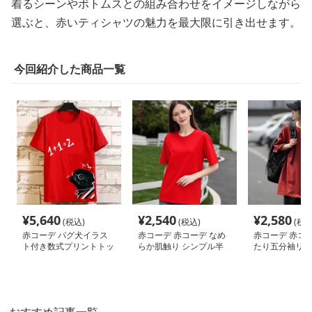
着るシーンやボトムスとの組み合わせをイメージしながら
選ぶと、赤いティシャツの魅力を最大限に引き出せます。
今回紹介した商品一覧
¥
5,640
¥
2,540
¥
2,580
(税込)
(税込)
(税込
赤コーデ パグ犬イラス
赤コーデ 赤コーデ なめ
赤コーデ 赤コー
ト付き数式プリントトッ
らか肌触り シンプル半
たり五分袖リラ
プス
袖
ルエット