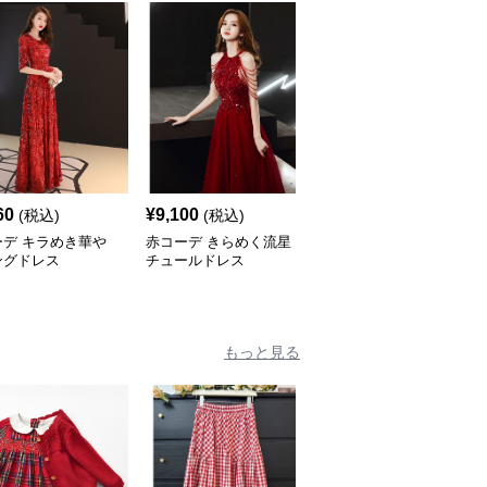
60
¥
9,100
¥
10,680
(税込)
(税込)
(税込)
ーデ キラめき華や
赤コーデ きらめく流星
赤コーデ きらめき舞踏
ングドレス
チュールドレス
会オフショルダードレス
もっと見る