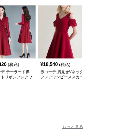
820
¥
18,540
¥
2,660
(税込)
(税込)
(税込)
ーデ テーラード襟
赤コーデ 肩見せVネック
赤コーデ 斜めチェック
ストリボンフレアワ
フレアワンピーススカー
柄ミニ丈台形スカート
ース
ト
もっと見る