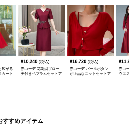
¥
10,240
¥
16,720
¥
11,
(税込)
(税込)
と広がる
赤コーデ 花刺繍ブロー
赤コーデ パールボタン
赤コ
スカート
チ付きペプラムセットア
が上品なニットセットア
ウエ
ップスカート
ップスカート
ンピ
おすすめアイテム