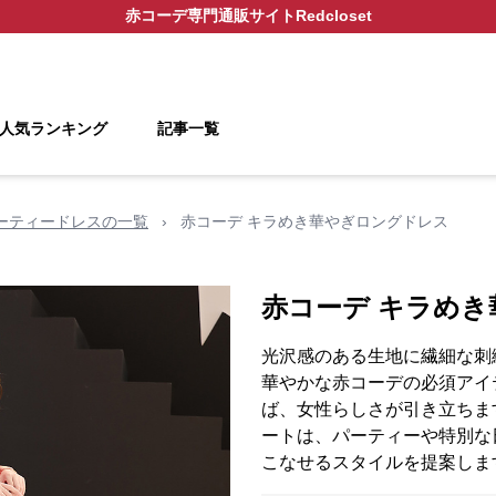
赤コーデ
専門通販サイト
Redcloset
人気ランキング
記事一覧
ーティードレスの一覧
›
赤コーデ キラめき華やぎロングドレス
赤コーデ キラめ
光沢感のある生地に繊細な刺
華やかな赤コーデの必須アイ
ば、女性らしさが引き立ちま
ートは、パーティーや特別な
こなせるスタイルを提案しま