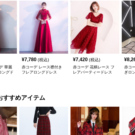
¥
7,780
¥
7,420
¥
8,2
(税込)
(税込)
デ 華麗
赤コーデ レース襟付き
赤コーデ 花柄レース フ
赤コ
ロングド
フレアロングドレス
レアパーティードレス
ぎロ
おすすめアイテム