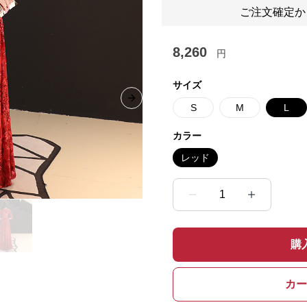
ご注文確定か
8,260
円
サイズ
Next slide
S
M
L
カラー
レッド
1
購
カー