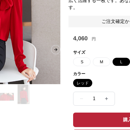
広く活躍する一枚です。あな
す。
ご注文確定か
4,060
円
Next slide
サイズ
S
M
L
カラー
レッド
1
購