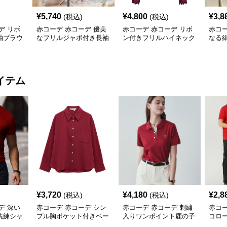
¥
5,740
¥
4,800
¥
3,8
(税込)
(税込)
デ リボ
赤コーデ 赤コーデ 優美
赤コーデ 赤コーデ リボ
赤コー
袖ブラウ
なフリルジャボ付き長袖
ン付きフリルハイネック
なる
ブラウス
ブラウス
ウス
イテム
¥
3,720
¥
4,180
¥
2,8
(税込)
(税込)
デ 深い
赤コーデ 赤コーデ シン
赤コーデ 赤コーデ 刺繍
赤コー
洗練シャ
プル胸ポケット付きベー
入りワンポイント鹿の子
コロ
シックシャツ
ポロシャツ