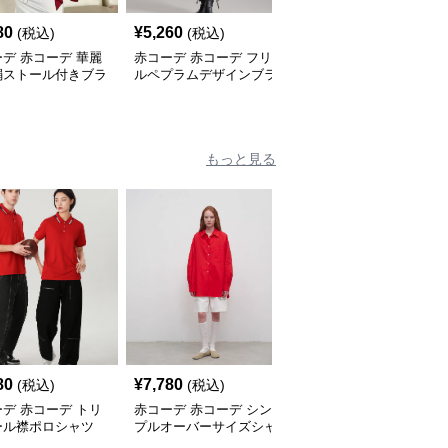
80
¥
5,260
¥
6,480
(税込)
(税込)
(税込)
デ 赤コーデ 華麗
赤コーデ 赤コーデ フリ
赤コーデ 赤コーデ エレ
絹ストール付きブラ
ルペプラムデザインブラ
ガントリボンブラウス
ウス
もっと見る
80
¥
7,780
¥
6,160
(税込)
(税込)
(税込)
デ 赤コーデ トリ
赤コーデ 赤コーデ シン
赤コーデ チェック柄長
ール襟ポロシャツ
プルオーバーサイズシャ
袖シャツ
ツ