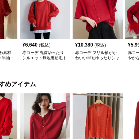
¥
6,640
¥
10,380
¥
5,9
(税込)
(税込)
わ素材
赤コーデ 丸首ゆったり
赤コーデ フリル袖がか
赤コ
ク半袖ニ
シルエット無地裏起毛ト
わいい半袖ゆったりシャ
やか
レーナー
ツブラウス
ィガ
すめアイテム