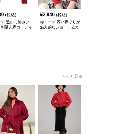
30
¥
2,840
¥
4,580
(税込)
(税込)
(税込)
ーデ 透かし編みフ
赤コーデ 深い襟ぐりが
赤コーデ 透かし編みカ
ー刺繍丸襟カーディ
魅力的なショート丈カー
ーディガン リボンレー
ディガン
スアップ春秋
もっと見る