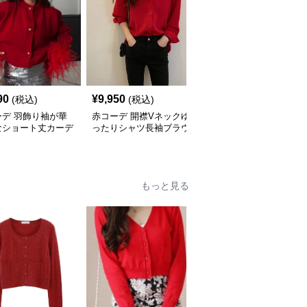
90
¥
9,950
¥
4,970
(税込)
(税込)
(税込)
ーデ 羽飾り袖が華
赤コーデ 開襟Vネックゆ
赤コーデ 前結びリボン
なショート丈カーデ
ったりシャツ長袖ブラウ
ニット トップス キャミ
ン
ス
ソール２点セット
もっと見る