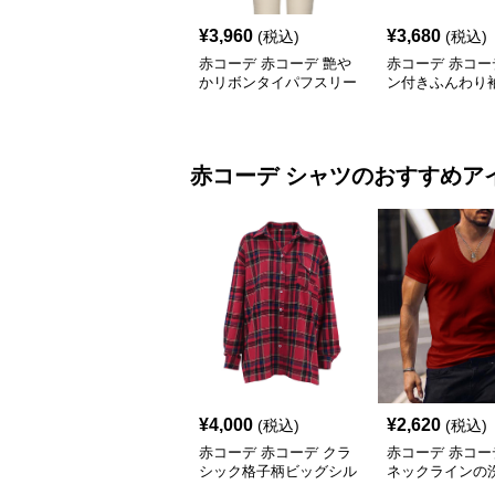
¥
3,960
¥
3,680
(税込)
(税込)
赤コーデ 赤コーデ 艶や
赤コーデ 赤コー
かリボンタイパフスリー
ン付きふんわり
ブブラウス
ス
赤コーデ
シャツ
のおすすめア
¥
4,000
¥
2,620
(税込)
(税込)
赤コーデ 赤コーデ クラ
赤コーデ 赤コー
シック格子柄ビッグシル
ネックラインの
エットシャツ
ツ