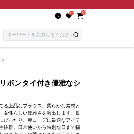
0
0
ウス
 リボンタイ付き優雅なシ
てる上品なブラウス。柔らかな素材と
、女性らしい優雅さを演出します。長
にぴったり。赤コーデに最適なアイテ
性抜群。日常使いから特別な日まで幅