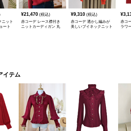
¥
21,470
¥
9,310
¥
3,1
)
(税込)
(税込)
クニット
赤コーデ レース襟付き
赤コーデ 透かし編みが
赤コ
ョート
ニットカーディガン 丸
美しいブイネックニット
ラワ
首ボタン
カーディガン
ガン
アイテム