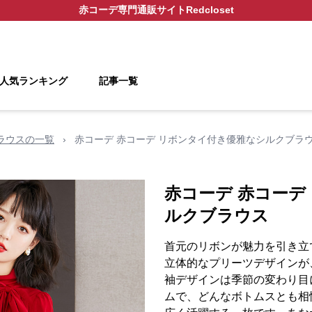
赤コーデ
専門通販サイト
Redcloset
人気ランキング
記事一覧
ラウスの一覧
›
赤コーデ 赤コーデ リボンタイ付き優雅なシルクブラ
赤コーデ 赤コーデ
ルクブラウス
首元のリボンが魅力を引き立
立体的なプリーツデザインが
袖デザインは季節の変わり目
ムで、どんなボトムスとも相