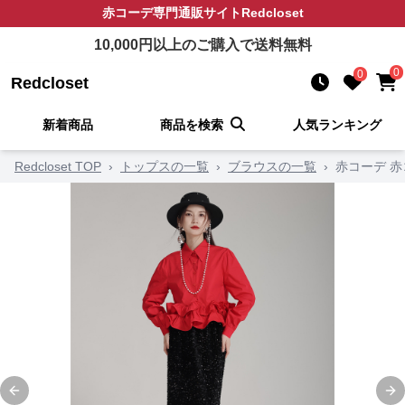
赤コーデ
専門通販サイト
Redcloset
10,000
円以上のご購入で送料無料
0
0
Redcloset
新着商品
商品を検索
人気ランキング
Redcloset TOP
›
トップスの一覧
›
ブラウスの一覧
›
赤コーデ 
Previous slide
Ne