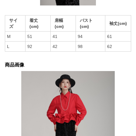
サイ
着丈
肩幅
バスト
袖丈(cm)
ズ
(cm)
(cm)
(cm)
M
51
41
94
61
L
92
42
98
62
商品画像