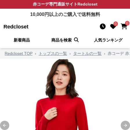
赤コーデ
専門通販サイト
Redcloset
10,000
円以上のご購入で送料無料
0
0
Redcloset
新着商品
商品を検索
人気ランキング
Redcloset TOP
›
トップスの一覧
›
タートルの一覧
›
赤コーデ 赤
Previous slide
Ne