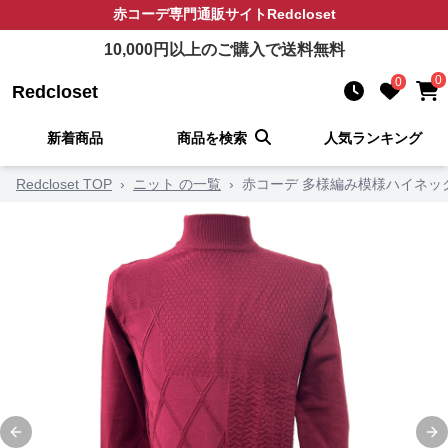
赤コーデ
専門通販サイト
Redcloset
10,000
円以上のご購入で送料無料
0
0
Redcloset
新着商品
商品を検索
人気ランキング
Redcloset TOP
›
ニット の一覧
›
赤コーデ 多様編み模様ハイネッ
Previous slide
Ne