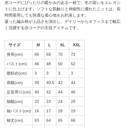
赤コーデにぴったりの暖かみのある一枚で、冬の装いをエレガン
トに仕上げます。ソフトな肌触りと伸縮性に優れたニットは、長
時間着用しても快適な着心地をお約束します。
凝った編み柄が上品さを演出し、デイリーからオフィスまで幅広
く活躍する赤コーデの主役アイテムです。
サイズ
M
L
XL
XXL
身長(cm)
66
68
70
72
バスト(cm)
46
48
50
52
腰斜め(cm)
3
3
3
3
肩幅(cm)
39
40.5
42
44
足首周り(cm)
40
42
44
46
袖幅(cm)
22
23
24
25
袖バスト(cm)
16
17
18
19
袖丈(cm)
63
64
65
66