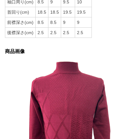
袖口周り(cm)
8.5
9
9.5
10
首回り(cm)
18.5
18.5
19.5
19.5
前襟深さ(cm)
8.5
8.5
9
9
後襟深さ(cm)
2.5
2.5
2.5
2.5
商品画像